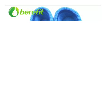
Compartir con:
Zapatos para bebé niña y
zapatos para niña pequeña