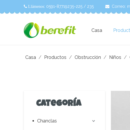
: 0591-87719235-225 / 235
Correo:
m
 Llámenos

Casa
Produc
Casa
/
Productos
/
Obstrucción
/
Niños
/
Categoría
Chanclas