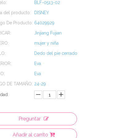
lo:
BLF-0513-02
a del producto:
DISNEY
go De Producto:
64029929
ICAR:
Jinjiang Fujian
ERO:
mujer y niña
LO:
Dedo del pie cerrado
RIOR:
Eva
O:
Eva
GO DE TAMAÑO:
24-29
idad:
Preguntar
Añadir al carrito