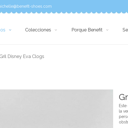
ichelle@benefit-shoes.com
tos
Colecciones
Porque Benefit
Se
Gril Disney Eva Clogs
Gr
Este
la ve
pers
obst