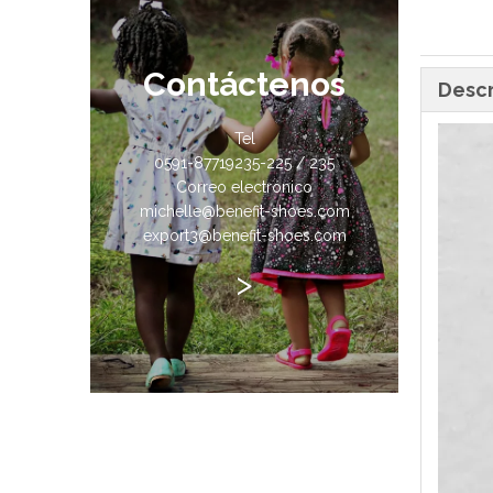
Contáctenos
Descr
Tel
0591-87719235-225 / 235
Correo electrónico
michelle@benefit-shoes.com
export3@benefit-shoes.com
>