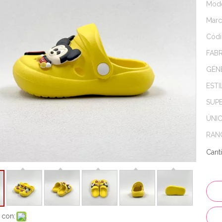
Mode
Marc
Códi
FABR
GÉN
ESTI
SUPE
ÚNIC
RAN
Cant
 con: